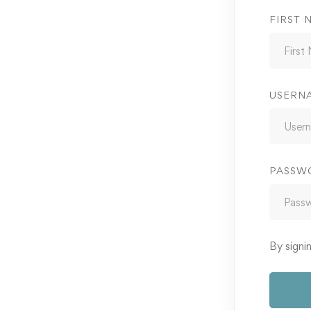
FIRST 
USERN
PASSW
By signi