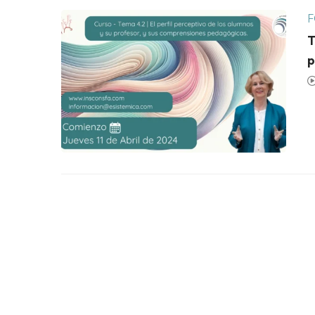
F
T
p