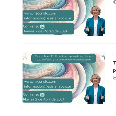
F
T
p