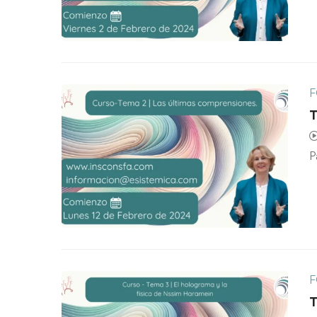
F
T
P
F
T