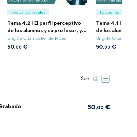
Todos los niveles
Todos los niveles
Tema 4.2 | El perfil perceptivo
Tema 4.1 | El per
de los alumnos y su profesor, y
de los alumnos y 
sus compresiones pedagogías.
sus comprension
Brigitte Champetier de Ribes
Brigitte Champetier
pedagogícas.
50
€
50
€
,00
,00
See
/Grabado
50
€
,00