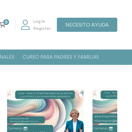
Log In
NECESITO AYUDA
Register
NALES
CURSO PARA PADRES Y FAMILIAS