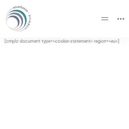
Política
[cmplz-document type=»cookie-statement» region=»eu»]
de
cookies
(UE)