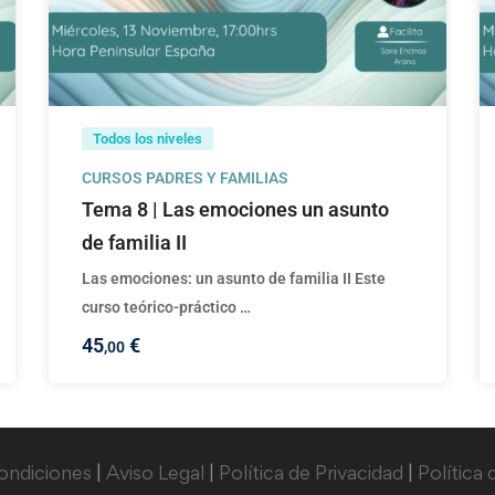
Todos los niveles
CURSOS PADRES Y FAMILIAS
Tema 8 | Las emociones un asunto
de familia II
Las emociones: un asunto de familia II Este
curso teórico-práctico …
45
€
,00
ondiciones
|
Aviso Legal
|
Política de Privacidad
|
Política