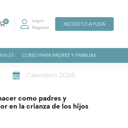
Log In
NECESITO AYUDA
Register
NALES
CURSO PARA PADRES Y FAMILIAS
Calendario 2024.
hacer como padres y
r en la crianza de los hijos