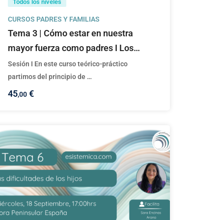
Todos los niveles
CURSOS PADRES Y FAMILIAS
Tema 3 | Cómo estar en nuestra
mayor fuerza como padres I Los
padres-Las familias y el Análisis
Sesión I En este curso teórico-práctico
Transaccional
partimos del principio de …
45
€
,00