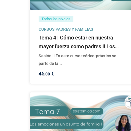
Todos los niveles
CURSOS PADRES Y FAMILIAS
Tema 4 | Cómo estar en nuestra
mayor fuerza como padres II Los
padres-Las familias y el Análisis
Sesión II En este curso teórico-práctico se
Transaccional
parte de la …
45
€
,00