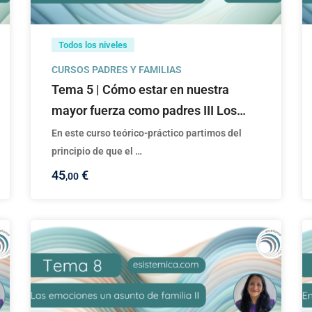
Todos los niveles
CURSOS PADRES Y FAMILIAS
Tema 5 | Cómo estar en nuestra
mayor fuerza como padres III Los
padres-Las familias y el Análisis
En este curso teórico-práctico partimos del
Transaccional
principio de que el …
45
€
,00