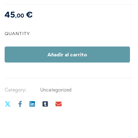
45
€
,00
Tema
QUANTITY
8
|
Las
Añadir al carrito
emociones
un
asunto
de
Category:
Uncategorized
familia
II
quantity