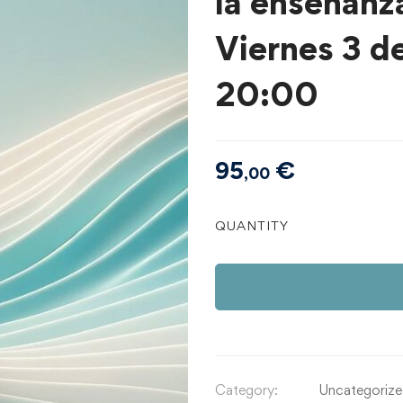
la enseñanza
Viernes 3 d
20:00
95
€
,00
Tema
QUANTITY
3
|
Nuevas
constelaciones
familiares
aplicadas
al
Category:
Uncategoriz
campo