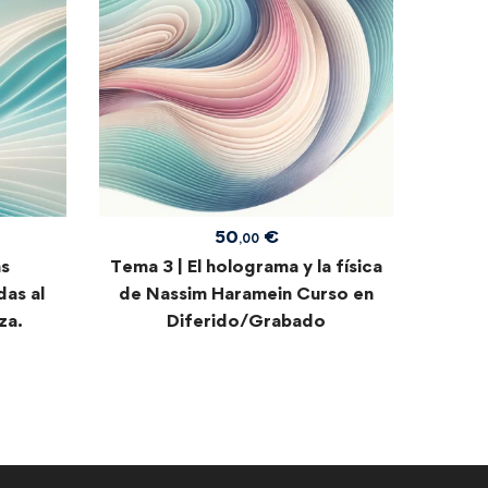
nuevas
y su
enseña
50
€
,00
as
Tema 3 | El holograma y la física
das al
de Nassim Haramein Curso en
za.
Diferido/Grabado