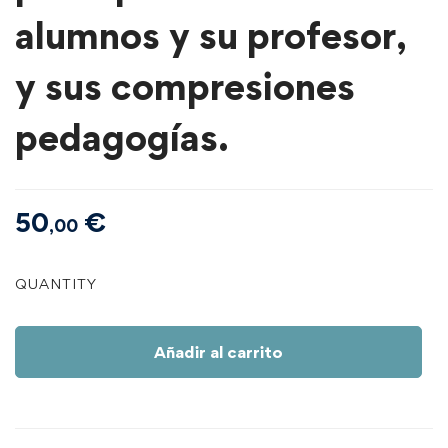
alumnos y su profesor,
y sus compresiones
pedagogías.
50
€
,00
Tema
QUANTITY
4.2
|
El
Añadir al carrito
perfil
perceptivo
de