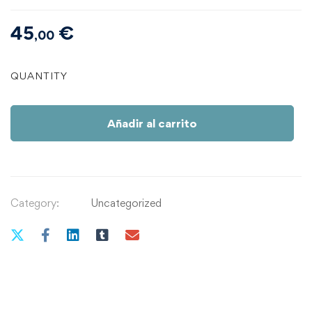
45
€
,00
Tema
QUANTITY
9
|
Enfermedad
Añadir al carrito
Mental
en
la
familia
Category:
Uncategorized
quantity