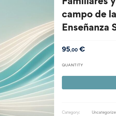
Familiares y
campo de la
Enseñanza S
95
€
,00
Tema
QUANTITY
2
|
Introducción
a
las
nuevas
Constelaciones
Category:
Uncategoriz
Familiares