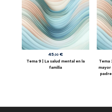
45
€
,00
Tema 9 | La salud mental en la
Tema 3
familia
mayor 
padres