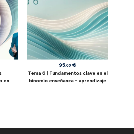
de N
95
€
,00
s
Tema 6 | Fundamentos clave en el
o en
binomio enseñanza – aprendizaje