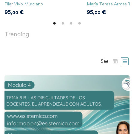
aprendizaje
Pilar Vivó Murciano
María Teresa Armas Te
95
€
95
€
,00
,00
Trending
See